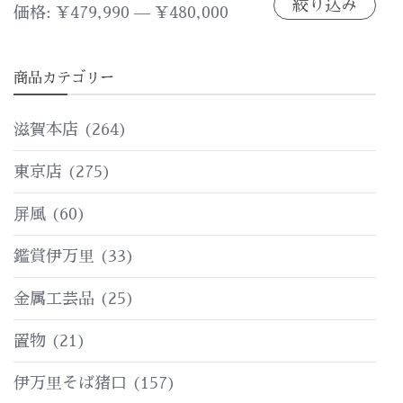
絞り込み
最
最
価格:
¥479,990
—
¥480,000
低
高
商品カテゴリー
価
価
格
格
滋賀本店
(264)
東京店
(275)
屏風
(60)
鑑賞伊万里
(33)
金属工芸品
(25)
置物
(21)
伊万里そば猪口
(157)