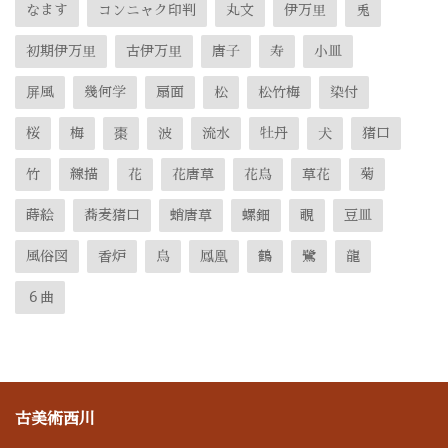
なます
コンニャク印判
丸文
伊万里
兎
初期伊万里
古伊万里
唐子
寿
小皿
屏風
幾何学
扇面
松
松竹梅
染付
桜
梅
棗
波
流水
牡丹
犬
猪口
竹
線描
花
花唐草
花鳥
草花
菊
蒔絵
蕎麦猪口
蛸唐草
螺鈿
覗
豆皿
風俗図
香炉
鳥
鳳凰
鶴
鷺
龍
６曲
古美術西川