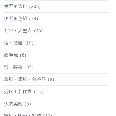
伊万里染付
(208)
伊万里色絵
(73)
九谷・大聖寺
(36)
盃・酒器
(19)
薩摩焼
(6)
漆・蒔絵
(37)
鉄瓶・銀瓶・煎茶器
(8)
近代工芸作家
(15)
仏教美術
(5)
根付・印籠・緒締
(13)