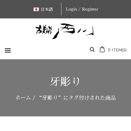
Skip
Login / Register
日本語
to
content
0
ITEM(S)
牙彫り
ホーム
/ “牙彫り”にタグ付けされた商品