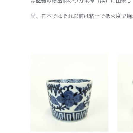
は磁器の積出港の伊万里津（港）に由来し
尚、日本ではそれ以前は粘土で低火度で焼