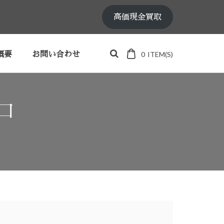
高価現金買取
0
ITEM(S)
概要
お問い合わせ
口