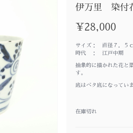
伊万里 染付
¥
28,000
サイズ： 直径７．５ｃ
時代 ： 江戸中期
抽象的に描かれた花と
す。
底はベタ底になってい
在庫切れ