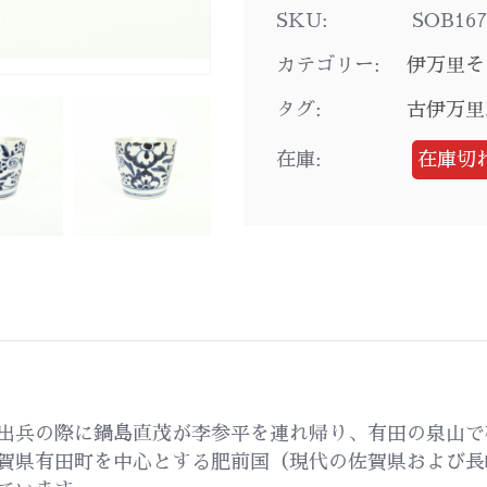
SKU:
SOB167
カテゴリー:
伊万里そ
タグ:
古伊万里
在庫:
在庫切
出兵の際に鍋島直茂が李参平を連れ帰り、有田の泉山で
賀県有田町を中心とする肥前国（現代の佐賀県および長