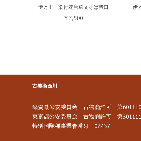
伊万里 染付花唐草文そば猪口
伊
¥
7,500
古美術西川
滋賀県公安委員会 古物商許可 第601110
東京都公安委員会 古物商許可 第301111
特別国際種事業者番号 02437