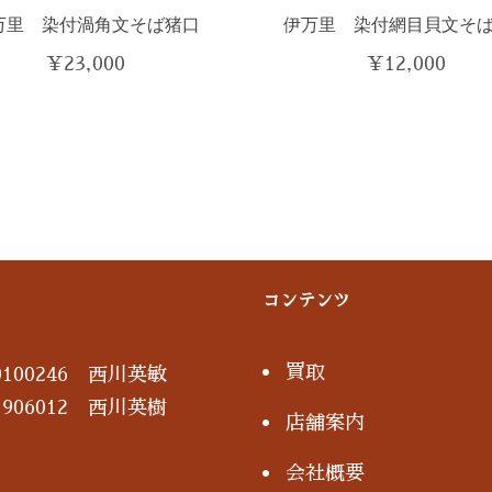
万里 染付渦角文そば猪口
伊万里 染付網目貝文そ
¥
23,000
¥
12,000
コンテンツ
買取
100246 西川英敏
906012 西川英樹
店舗案内
会社概要