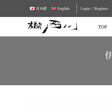
Skip
Login / Register
日本語
English
to
content
TOP