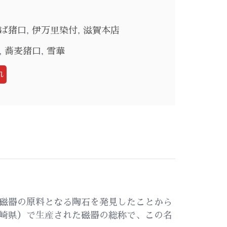
ば猪口
,
伊万里染付
,
滋賀本店
,
蕎麦猪口
,
雪華
れ
磁器の原料となる陶石を発見したことから
崎県）で生産された磁器の総称で、この名