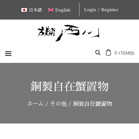
Skip
Login / Register
日本語
English
to
content
0
ITEM(S)
銅製自在蟹置物
ホーム
/
その他
/ 銅製自在蟹置物