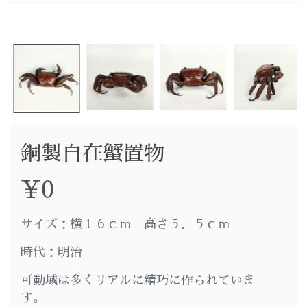
銅製自在蟹置物
¥
0
サイズ：横１６ｃｍ 高さ５．５ｃｍ
時代：明治
可動域は多くリアルに精巧に作られていま
す。