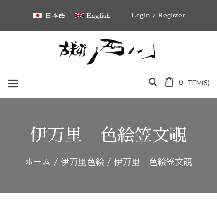
Skip
Login / Register
日本語
English
to
content
0
ITEM(S)
伊万里 色絵笠文覗
ホーム
/
伊万里色絵
/ 伊万里 色絵笠文覗