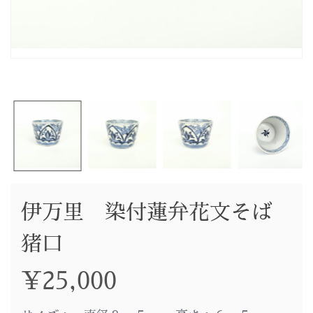
伊万里 染付蓮弁花文そば
猪口
¥
25,000