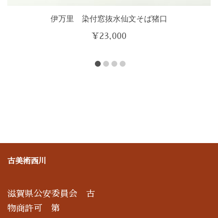
伊万里 染付窓抜水仙文そば猪口
¥
23,000
古美術西川
滋賀県公安委員会 古
物商許可 第