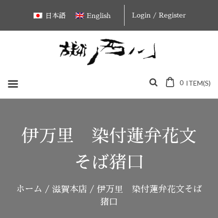
Skip
Login / Register
日本語
English
to
content
0
ITEM(S)
伊万里 染付蓮弁花文
そば猪口
ホーム
/
滋賀本店
/ 伊万里 染付蓮弁花文そば
猪口