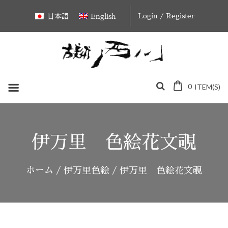
Skip
Login / Register
日本語
English
to
content
0
ITEM(S)
伊万里 色絵花文覗
ホーム
/
伊万里色絵
/ 伊万里 色絵花文覗