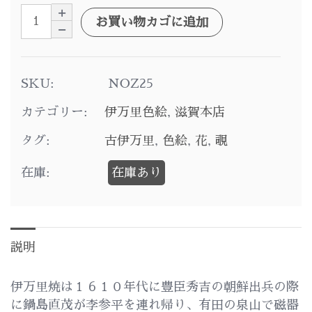
お買い物カゴに追加
SKU:
NOZ25
カテゴリー:
伊万里色絵
,
滋賀本店
タグ:
古伊万里
,
色絵
,
花
,
覗
在庫:
在庫あり
説明
伊万里焼は１６１０年代に豊臣秀吉の朝鮮出兵の際
に鍋島直茂が李参平を連れ帰り、有田の泉山で磁器