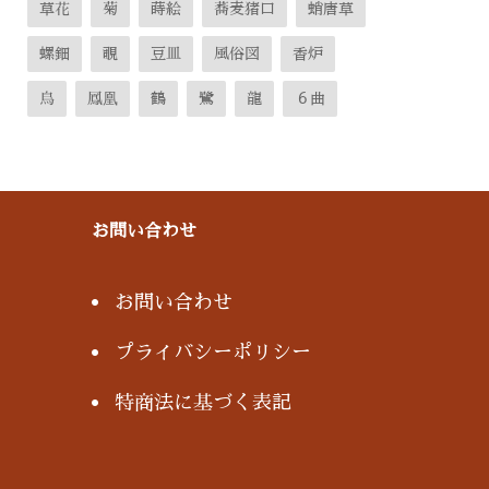
草花
菊
蒔絵
蕎麦猪口
蛸唐草
螺鈿
覗
豆皿
風俗図
香炉
鳥
鳳凰
鶴
鷺
龍
６曲
お問い合わせ
お問い合わせ
プライバシーポリシー
特商法に基づく表記