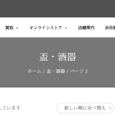
買取
オンラインストア
店舗案内
会社
盃・酒器
ホーム
/
盃・酒器
/ ページ 2
新
示しています
し