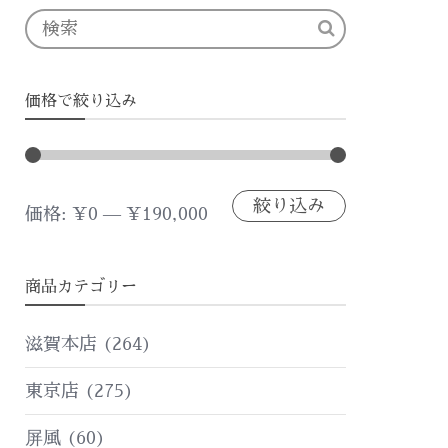
価格で絞り込み
絞り込み
最
最
価格:
¥0
—
¥190,000
低
高
商品カテゴリー
価
価
格
格
滋賀本店
(264)
東京店
(275)
屏風
(60)