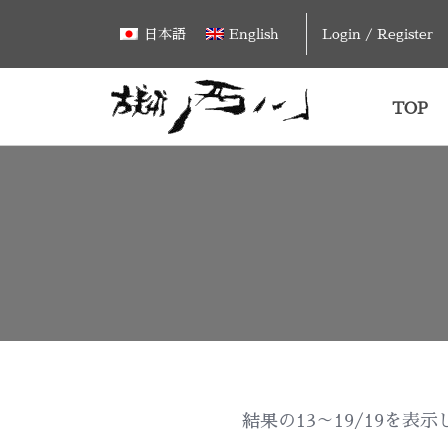
Skip
Login / Register
日本語
English
to
content
TOP
結果の13～19/19を表