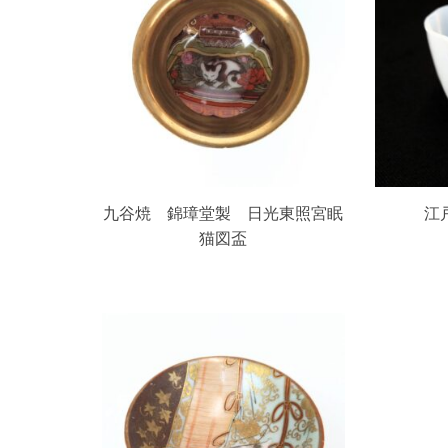
九谷焼 錦璋堂製 日光東照宮眠
江
猫図盃