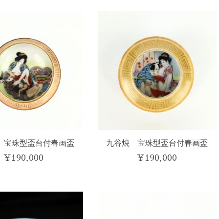
い
順
 宝珠型盃台付春画盃
九谷焼 宝珠型盃台付春画盃
¥
190,000
¥
190,000