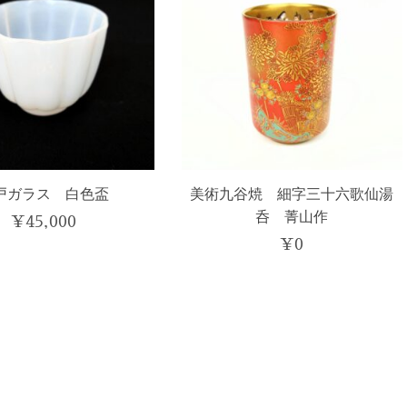
戸ガラス 白色盃
美術九谷焼 細字三十六歌仙湯
呑 菁山作
¥
45,000
¥
0