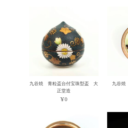
九谷焼 青粒盃台付宝珠型盃 大
九谷焼
正堂造
¥
0