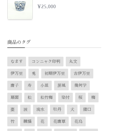
¥
25,000
商品のタグ
なます
コンニャク印判
丸文
伊万里
兎
初期伊万里
古伊万里
唐子
寿
小皿
屏風
幾何学
扇面
松
松竹梅
染付
桜
梅
棗
波
流水
牡丹
犬
猪口
竹
線描
花
花唐草
花鳥