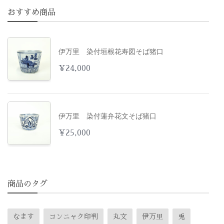
おすすめ商品
伊万里 染付垣根花寿図そば猪口
¥
24,000
伊万里 染付蓮弁花文そば猪口
¥
25,000
商品のタグ
なます
コンニャク印判
丸文
伊万里
兎