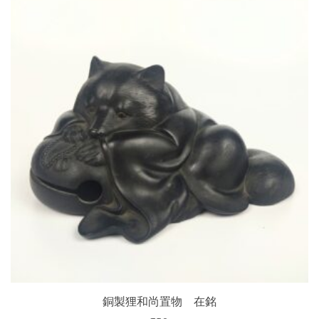
銅製狸和尚置物 在銘