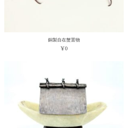
銅製自在蟹置物
¥
0