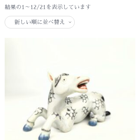
新
結果の1～12/21を表示しています
し
い
順