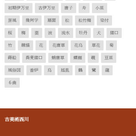
初期伊万里
古伊万里
唐子
寿
小皿
屏風
幾何学
扇面
松
松竹梅
染付
桜
梅
棗
波
流水
牡丹
犬
猪口
竹
線描
花
花唐草
花鳥
草花
菊
蒔絵
蕎麦猪口
蛸唐草
螺鈿
覗
豆皿
風俗図
香炉
鳥
鳳凰
鶴
鷺
龍
６曲
古美術西川