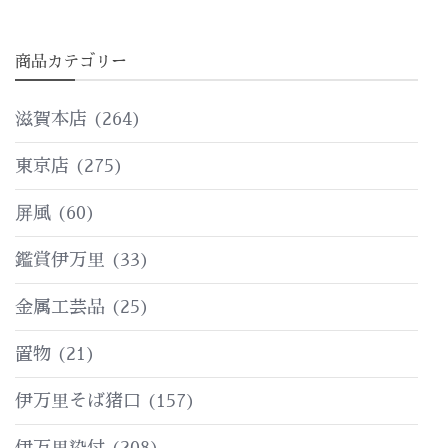
低
高
商品カテゴリー
価
価
格
格
滋賀本店
(264)
東京店
(275)
屏風
(60)
鑑賞伊万里
(33)
金属工芸品
(25)
置物
(21)
伊万里そば猪口
(157)
伊万里染付
(208)