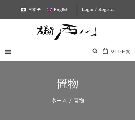
Skip
Login / Register
日本語
English
to
content
0
ITEM(S)
置物
ホーム
/ 置物