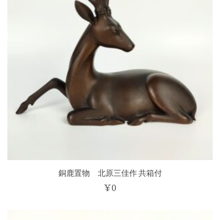
銅鹿置物 北原三佳作 共箱付
¥
0