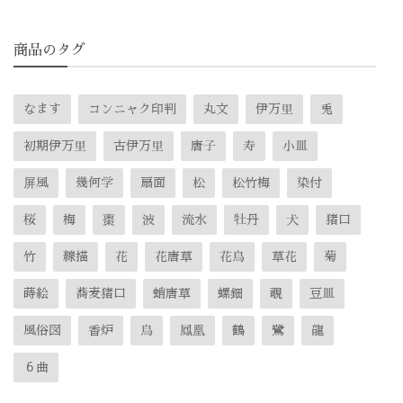
商品のタグ
なます
コンニャク印判
丸文
伊万里
兎
初期伊万里
古伊万里
唐子
寿
小皿
屏風
幾何学
扇面
松
松竹梅
染付
桜
梅
棗
波
流水
牡丹
犬
猪口
竹
線描
花
花唐草
花鳥
草花
菊
蒔絵
蕎麦猪口
蛸唐草
螺鈿
覗
豆皿
風俗図
香炉
鳥
鳳凰
鶴
鷺
龍
６曲