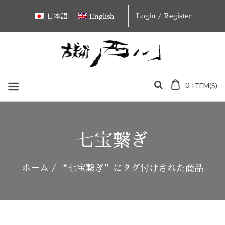
Skip
Login / Register
日本語
English
to
content
0
ITEM(S)
七宝繋ぎ
ホーム
/ “七宝繋ぎ”にタグ付けされた商品