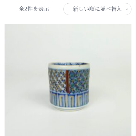
新
全2件を表示
し
い
順