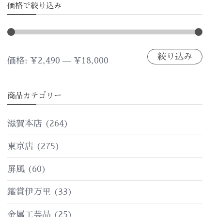
価格で絞り込み
絞り込み
最
最
価格:
¥2,490
—
¥18,000
低
高
商品カテゴリー
価
価
格
格
滋賀本店
(264)
東京店
(275)
屏風
(60)
鑑賞伊万里
(33)
金属工芸品
(25)