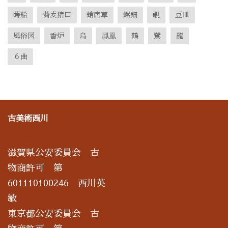
蒔絵
蕎麦猪口
蛸唐草
螺鈿
覗
豆皿
風俗図
香炉
鳥
鳳凰
鶴
鷺
龍
６曲
古美術西川
滋賀県公安委員会 古
物商許可 第
601110100246 西川英
敏
東京都公安委員会 古