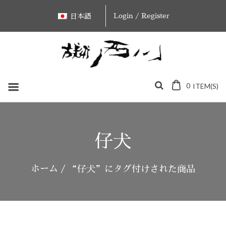
Skip
Login / Register
日本語
to
content
0
ITEM(S)
仔犬
ホーム
/ “仔犬”にタグ付けされた商品