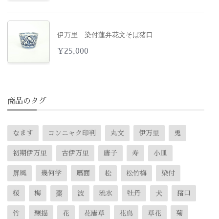
伊万里 染付蓮弁花文そば猪口
¥
25,000
商品のタグ
なます
コンニャク印判
丸文
伊万里
兎
初期伊万里
古伊万里
唐子
寿
小皿
屏風
幾何学
扇面
松
松竹梅
染付
桜
梅
棗
波
流水
牡丹
犬
猪口
竹
線描
花
花唐草
花鳥
草花
菊