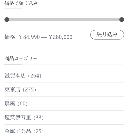
価格で絞り込み
絞り込み
最
最
価格:
¥84,990
—
¥280,000
低
高
商品カテゴリー
価
価
格
格
滋賀本店
(264)
東京店
(275)
屏風
(60)
鑑賞伊万里
(33)
金属工芸品
(25)