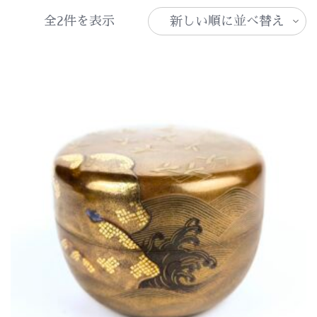
新
全2件を表示
し
い
順