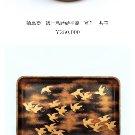
輪島塗 磯千鳥蒔絵平棗 寛作 共箱
¥
280,000