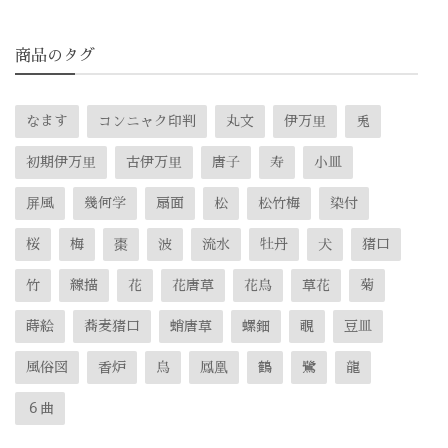
商品のタグ
なます
コンニャク印判
丸文
伊万里
兎
初期伊万里
古伊万里
唐子
寿
小皿
屏風
幾何学
扇面
松
松竹梅
染付
桜
梅
棗
波
流水
牡丹
犬
猪口
竹
線描
花
花唐草
花鳥
草花
菊
蒔絵
蕎麦猪口
蛸唐草
螺鈿
覗
豆皿
風俗図
香炉
鳥
鳳凰
鶴
鷺
龍
６曲