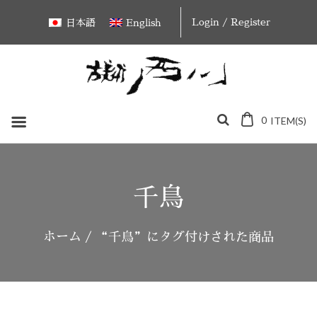
Skip
Login / Register
日本語
English
to
content
0
ITEM(S)
千鳥
ホーム
/ “千鳥”にタグ付けされた商品