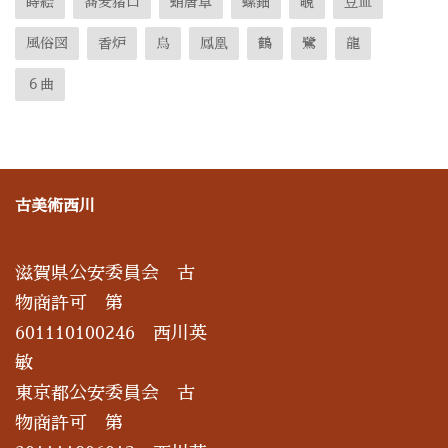
蒔絵
蕎麦猪口
蛸唐草
螺鈿
覗
豆皿
風俗図
香炉
鳥
鳳凰
鶴
鷺
龍
６曲
古美術西川
滋賀県公安委員会 古
物商許可 第
601110100246 西川英
敏
東京都公安委員会 古
物商許可 第