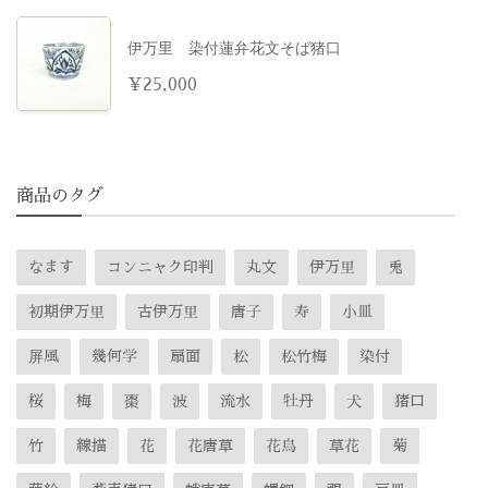
伊万里 染付蓮弁花文そば猪口
¥
25,000
商品のタグ
なます
コンニャク印判
丸文
伊万里
兎
初期伊万里
古伊万里
唐子
寿
小皿
屏風
幾何学
扇面
松
松竹梅
染付
桜
梅
棗
波
流水
牡丹
犬
猪口
竹
線描
花
花唐草
花鳥
草花
菊