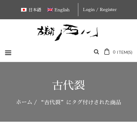
Skip
Login / Register
日本語
English
to
content
0
ITEM(S)
古代裂
ホーム
/ “古代裂”にタグ付けされた商品