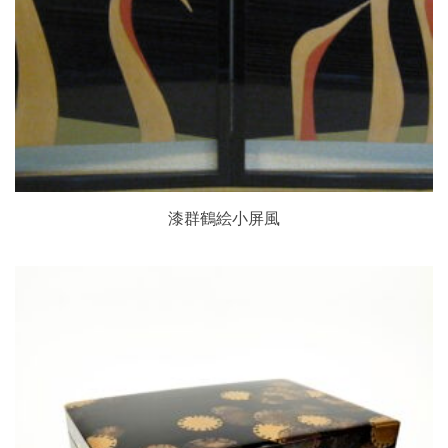
漆群鶴絵小屏風