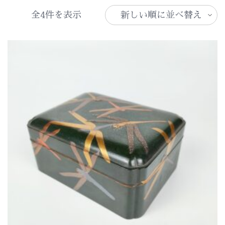
新
全4件を表示
し
い
順