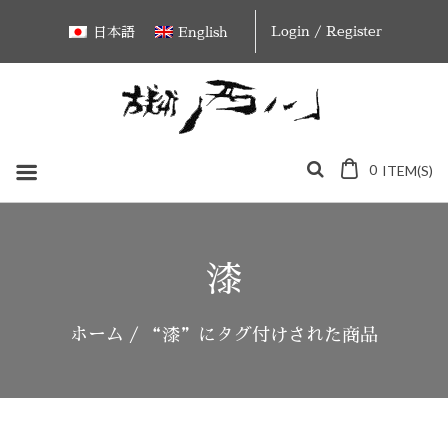
Skip
Login / Register
日本語
English
to
content
0
ITEM(S)
漆
ホーム
/ “漆”にタグ付けされた商品