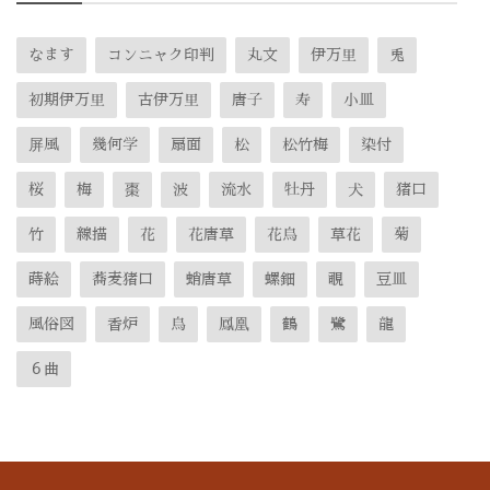
なます
コンニャク印判
丸文
伊万里
兎
初期伊万里
古伊万里
唐子
寿
小皿
屏風
幾何学
扇面
松
松竹梅
染付
桜
梅
棗
波
流水
牡丹
犬
猪口
竹
線描
花
花唐草
花鳥
草花
菊
蒔絵
蕎麦猪口
蛸唐草
螺鈿
覗
豆皿
風俗図
香炉
鳥
鳳凰
鶴
鷺
龍
６曲