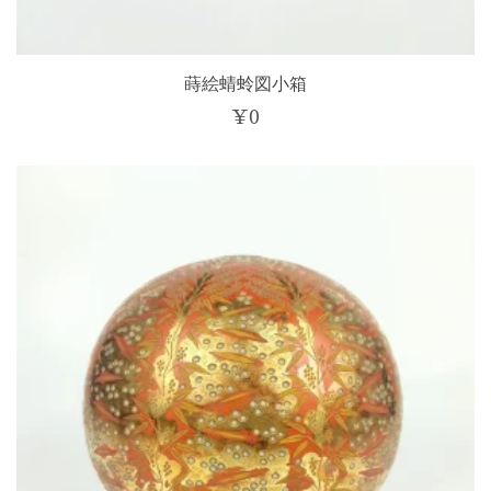
蒔絵蜻蛉図小箱
¥
0