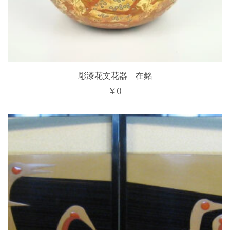
彫漆花文花器 在銘
¥
0