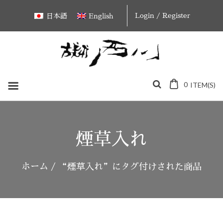
Skip
Login / Register
日本語
English
to
content
0
ITEM(S)
煙草入れ
ホーム
/ “煙草入れ”にタグ付けされた商品