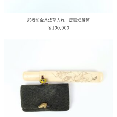
武者前金具煙草入れ 唐画煙管筒
¥
190,000