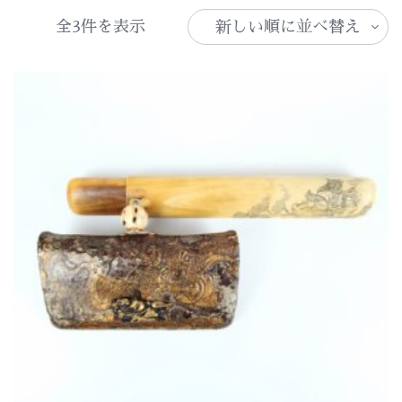
新
全3件を表示
し
い
順