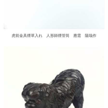
虎前金具煙草入れ 人形師煙管筒 應需 陽哉作