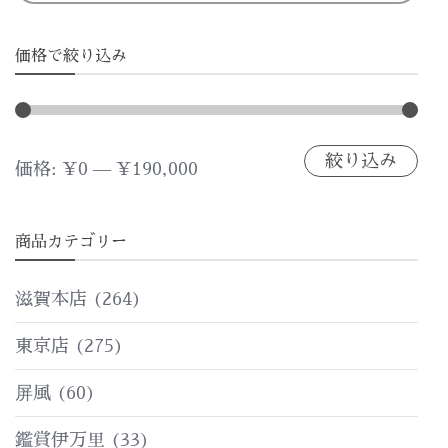
価格で絞り込み
絞り込み
最
最
価格:
¥0
—
¥190,000
低
高
商品カテゴリー
価
価
格
格
滋賀本店
(264)
東京店
(275)
屏風
(60)
鑑賞伊万里
(33)