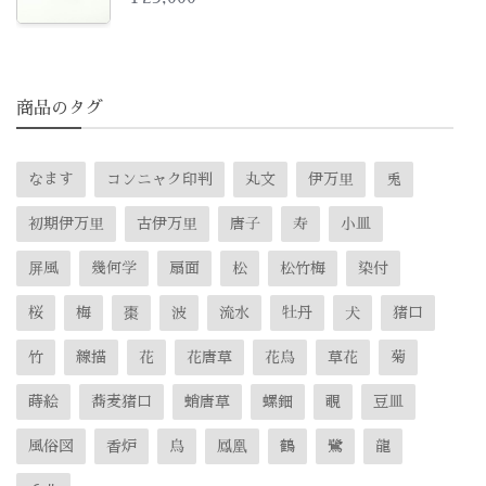
商品のタグ
なます
コンニャク印判
丸文
伊万里
兎
初期伊万里
古伊万里
唐子
寿
小皿
屏風
幾何学
扇面
松
松竹梅
染付
桜
梅
棗
波
流水
牡丹
犬
猪口
竹
線描
花
花唐草
花鳥
草花
菊
蒔絵
蕎麦猪口
蛸唐草
螺鈿
覗
豆皿
風俗図
香炉
鳥
鳳凰
鶴
鷺
龍