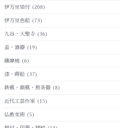
伊万里染付
(208)
伊万里色絵
(73)
九谷・大聖寺
(36)
盃・酒器
(19)
薩摩焼
(6)
漆・蒔絵
(37)
鉄瓶・銀瓶・煎茶器
(8)
近代工芸作家
(15)
仏教美術
(5)
根付・印籠・緒締
(13)