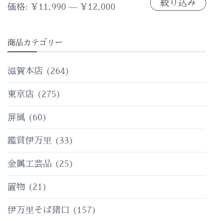
絞り込み
最
最
価格:
¥11,990
—
¥12,000
低
高
商品カテゴリー
価
価
格
格
滋賀本店
(264)
東京店
(275)
屏風
(60)
鑑賞伊万里
(33)
金属工芸品
(25)
置物
(21)
伊万里そば猪口
(157)