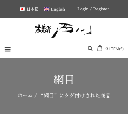
Skip
Login / Register
日本語
English
to
content
0
ITEM(S)
網目
ホーム
/ “網目”にタグ付けされた商品