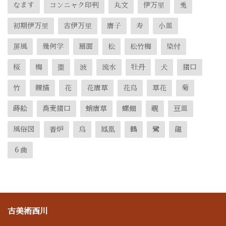
なます
コンニャク印判
丸文
伊万里
兎
初期伊万里
古伊万里
唐子
寿
小皿
屏風
幾何学
扇面
松
松竹梅
染付
桜
梅
棗
波
流水
牡丹
犬
猪口
竹
線描
花
花唐草
花鳥
草花
菊
蒔絵
蕎麦猪口
蛸唐草
螺鈿
覗
豆皿
風俗図
香炉
鳥
鳳凰
鶴
鷺
龍
６曲
古美術西川