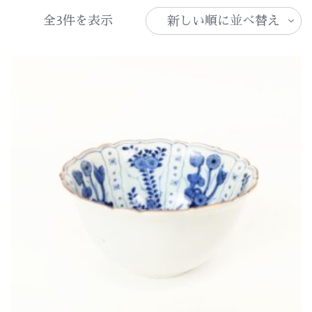
新
全3件を表示
し
い
順