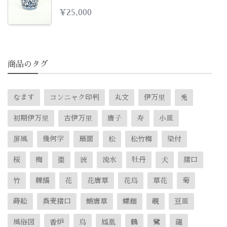
¥
25,000
商品のタグ
なます
コンニャク印判
丸文
伊万里
兎
初期伊万里
古伊万里
唐子
寿
小皿
屏風
幾何学
扇面
松
松竹梅
染付
桜
梅
棗
波
流水
牡丹
犬
猪口
竹
線描
花
花唐草
花鳥
草花
菊
蒔絵
蕎麦猪口
蛸唐草
螺鈿
覗
豆皿
風俗図
香炉
鳥
鳳凰
鶴
鷺
龍