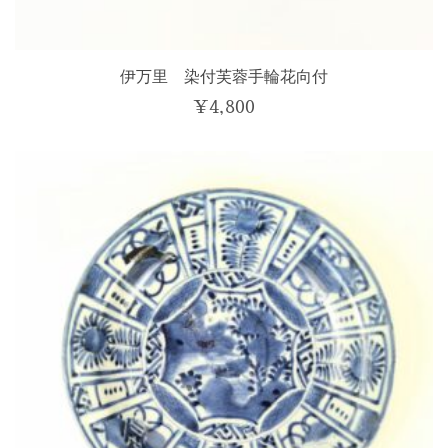
伊万里 染付芙蓉手輪花向付
¥
4,800