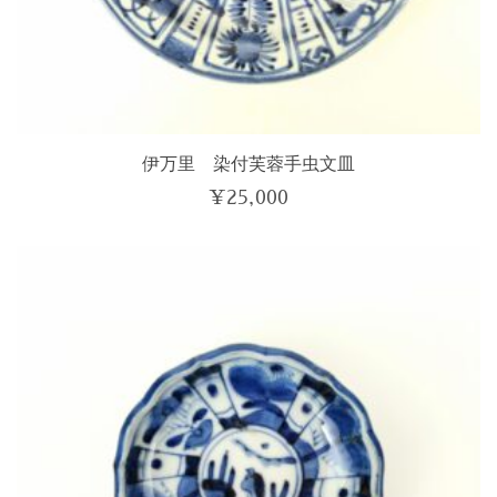
伊万里 染付芙蓉手虫文皿
¥
25,000