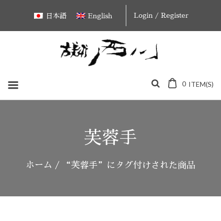
Skip
Login / Register
日本語
English
to
content
0
ITEM(S)
芙蓉手
ホーム
/ “芙蓉手”にタグ付けされた商品