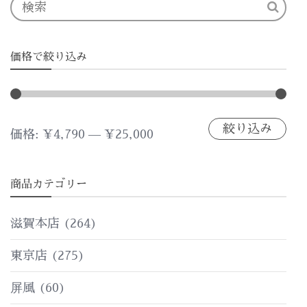
価格で絞り込み
絞り込み
最
最
価格:
¥4,790
—
¥25,000
低
高
商品カテゴリー
価
価
格
格
滋賀本店
(264)
東京店
(275)
屏風
(60)