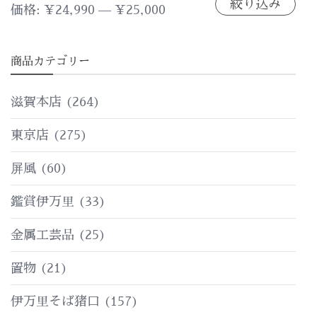
絞り込み
最
最
価格:
¥24,990
—
¥25,000
低
高
商品カテゴリー
価
価
格
格
滋賀本店
(264)
東京店
(275)
屏風
(60)
鑑賞伊万里
(33)
金属工芸品
(25)
置物
(21)
伊万里そば猪口
(157)