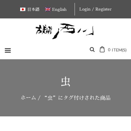
Skip
Login / Register
日本語
English
to
content
0
ITEM(S)
虫
ホーム
/ “虫”にタグ付けされた商品