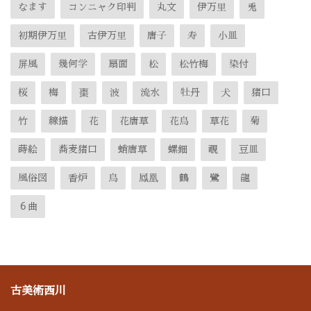
なます
コンニャク印判
丸文
伊万里
兎
初期伊万里
古伊万里
唐子
寿
小皿
屏風
幾何学
扇面
松
松竹梅
染付
桜
梅
棗
波
流水
牡丹
犬
猪口
竹
線描
花
花唐草
花鳥
草花
菊
蒔絵
蕎麦猪口
蛸唐草
螺鈿
覗
豆皿
風俗図
香炉
鳥
鳳凰
鶴
鷺
龍
６曲
古美術西川