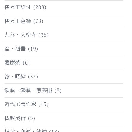
伊万里染付
(208)
伊万里色絵
(73)
九谷・大聖寺
(36)
盃・酒器
(19)
薩摩焼
(6)
漆・蒔絵
(37)
鉄瓶・銀瓶・煎茶器
(8)
近代工芸作家
(15)
仏教美術
(5)
根付・印籠・緒締
(13)