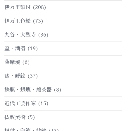
伊万里染付
(208)
伊万里色絵
(73)
九谷・大聖寺
(36)
盃・酒器
(19)
薩摩焼
(6)
漆・蒔絵
(37)
鉄瓶・銀瓶・煎茶器
(8)
近代工芸作家
(15)
仏教美術
(5)
根付・印籠・緒締
(13)