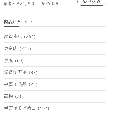
絞り込み
最
最
価格:
¥24,990
—
¥25,000
低
高
商品カテゴリー
価
価
格
格
滋賀本店
(264)
東京店
(275)
屏風
(60)
鑑賞伊万里
(33)
金属工芸品
(25)
置物
(21)
伊万里そば猪口
(157)