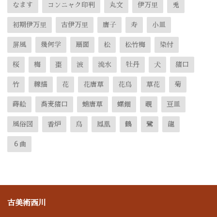
なます
コンニャク印判
丸文
伊万里
兎
初期伊万里
古伊万里
唐子
寿
小皿
屏風
幾何学
扇面
松
松竹梅
染付
桜
梅
棗
波
流水
牡丹
犬
猪口
竹
線描
花
花唐草
花鳥
草花
菊
蒔絵
蕎麦猪口
蛸唐草
螺鈿
覗
豆皿
風俗図
香炉
鳥
鳳凰
鶴
鷺
龍
６曲
古美術西川