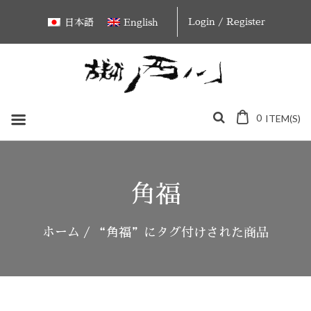
Skip
Login / Register
日本語
English
to
content
0
ITEM(S)
角福
ホーム
/ “角福”にタグ付けされた商品