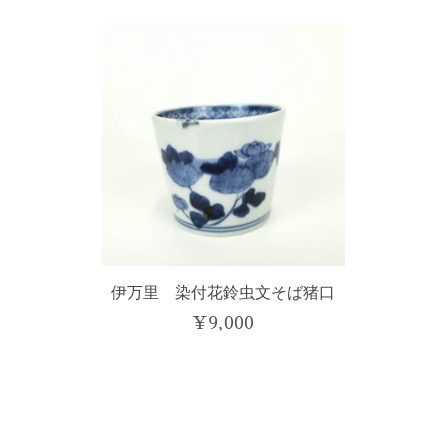
伊万里 染付花鈴虫文そば猪口
¥
9,000