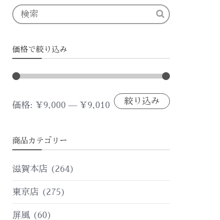
価格で絞り込み
絞り込み
最
最
価格:
¥9,000
—
¥9,010
低
高
商品カテゴリー
価
価
格
格
滋賀本店
(264)
東京店
(275)
屏風
(60)