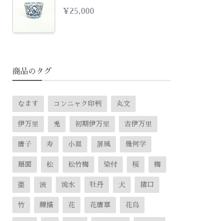
¥
25,000
商品のタグ
なます
コンニャク印判
丸文
伊万里
兎
初期伊万里
古伊万里
唐子
寿
小皿
屏風
幾何学
扇面
松
松竹梅
染付
桜
梅
棗
波
流水
牡丹
犬
猪口
竹
線描
花
花唐草
花鳥