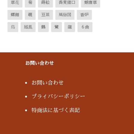
草花
菊
蒔絵
蕎麦猪口
蛸唐草
螺鈿
覗
豆皿
風俗図
香炉
鳥
鳳凰
鶴
鷺
龍
６曲
お問い合わせ
お問い合わせ
プライバシーポリシー
特商法に基づく表記