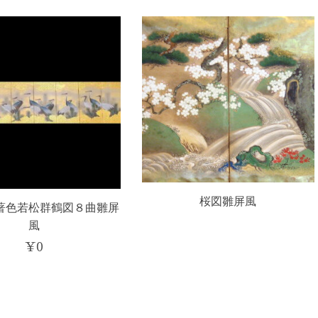
い
順
桜図雛屏風
著色若松群鶴図８曲雛屏
風
¥
0