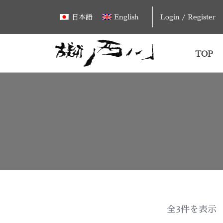
Skip
Login / Register
日本語
English
to
content
TOP
全3件を表示