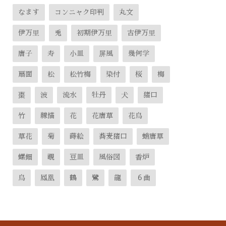
なます
コンニャク印判
丸文
伊万里
兎
初期伊万里
古伊万里
唐子
寿
小皿
屏風
幾何学
扇面
松
松竹梅
染付
桜
梅
棗
波
流水
牡丹
犬
猪口
竹
線描
花
花唐草
花鳥
草花
菊
蒔絵
蕎麦猪口
蛸唐草
螺鈿
覗
豆皿
風俗図
香炉
鳥
鳳凰
鶴
鷺
龍
６曲