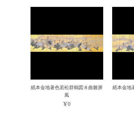
紙本金地著色若松群鶴図８曲雛屏
紙本金地
風
¥
0