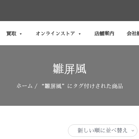
買取
オンラインストア
店舗案内
会社
雛屏風
ホーム
/ “雛屏風”にタグ付けされた商品
新
し