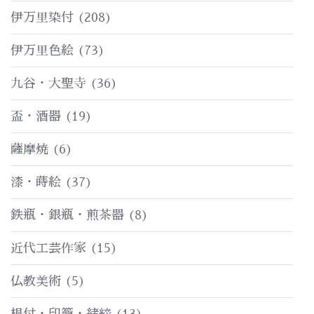
伊万里染付
(208)
伊万里色絵
(73)
九谷・大聖寺
(36)
盃・酒器
(19)
薩摩焼
(6)
漆・蒔絵
(37)
鉄瓶・銀瓶・煎茶器
(8)
近代工芸作家
(15)
仏教美術
(5)
根付・印籠・緒締
(13)