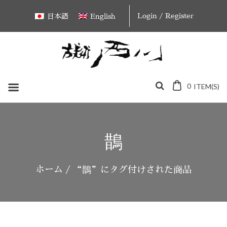
Skip
Login / Register
日本語
English
to
content
0
ITEM(S)
鵲
ホーム
/ “鵲”にタグ付けされた商品