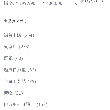
絞り込み
最
最
価格:
¥399,990
—
¥400,000
低
高
商品カテゴリー
価
価
格
格
滋賀本店
(264)
東京店
(275)
屏風
(60)
鑑賞伊万里
(33)
金属工芸品
(25)
置物
(21)
伊万里そば猪口
(157)