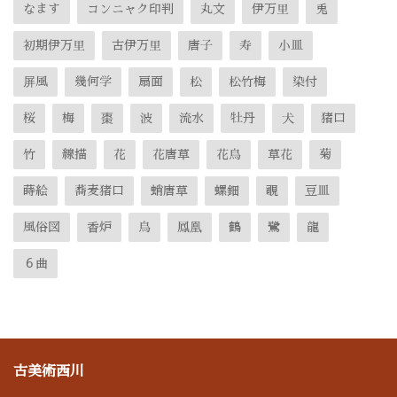
なます
コンニャク印判
丸文
伊万里
兎
初期伊万里
古伊万里
唐子
寿
小皿
屏風
幾何学
扇面
松
松竹梅
染付
桜
梅
棗
波
流水
牡丹
犬
猪口
竹
線描
花
花唐草
花鳥
草花
菊
蒔絵
蕎麦猪口
蛸唐草
螺鈿
覗
豆皿
風俗図
香炉
鳥
鳳凰
鶴
鷺
龍
６曲
古美術西川