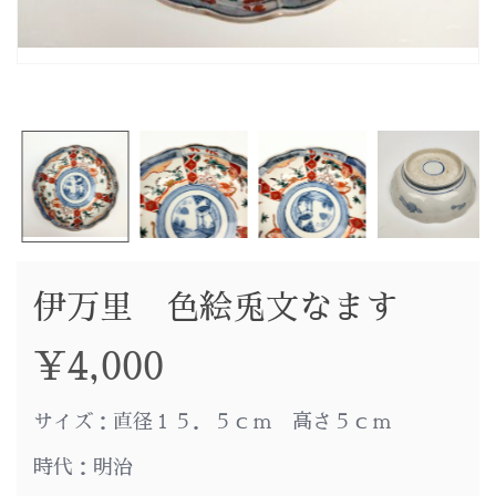
伊万里 色絵兎文なます
¥
4,000
サイズ：直径１５．５ｃｍ 高さ５ｃｍ
時代：明治