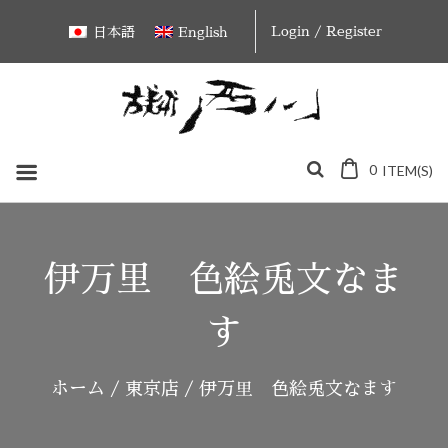
Skip
Login / Register
日本語
English
to
content
0
ITEM(S)
伊万里 色絵兎文なま
す
ホーム
/
東京店
/ 伊万里 色絵兎文なます