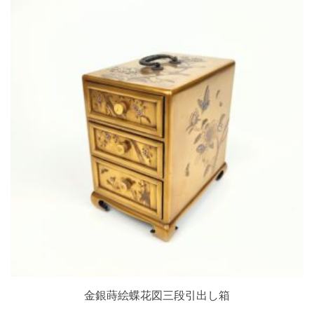
金銀蒔絵蝶花図三段引出し箱