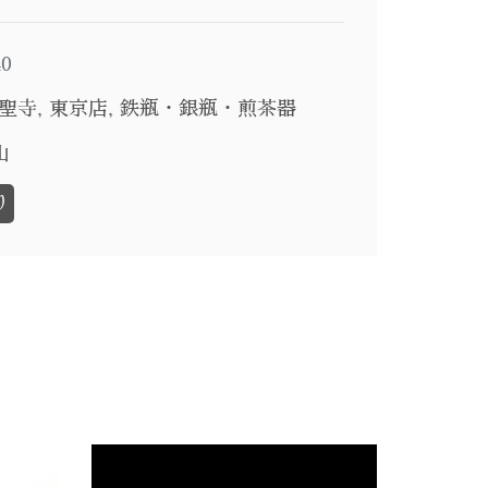
40
聖寺
,
東京店
,
鉄瓶・銀瓶・煎茶器
山
り