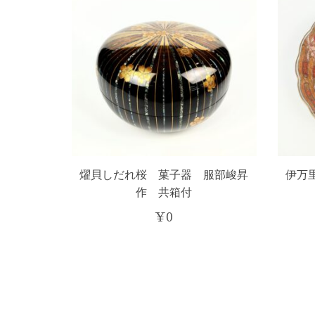
燿貝しだれ桜 菓子器 服部峻昇
伊万
作 共箱付
¥
0