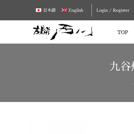
Skip
Login / Register
日本語
English
to
content
TOP
九谷