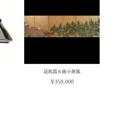
花鳥図６曲小屏風
¥
350,000