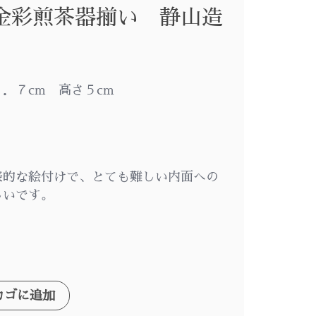
金彩煎茶器揃い 静山造
．７cm 高さ５cm
表的な絵付けで、とても難しい内面への
しいです。
カゴに追加