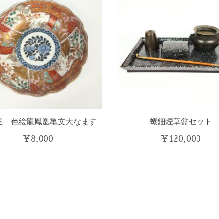
里 色絵龍鳳凰亀文大なます
螺鈿煙草盆セット
¥
8,000
¥
120,000