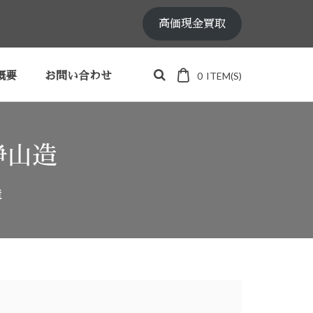
高価現金買取
0
ITEM(S)
概要
お問い合わせ
静山造
造