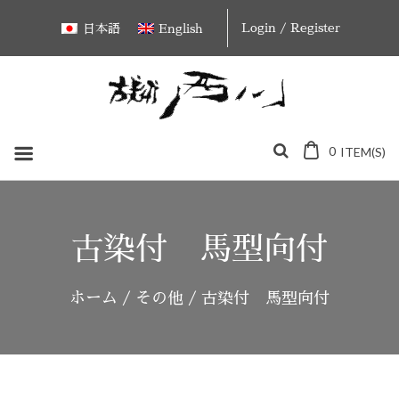
Skip
Login / Register
日本語
English
to
content
0
ITEM(S)
古染付 馬型向付
ホーム
/
その他
/ 古染付 馬型向付