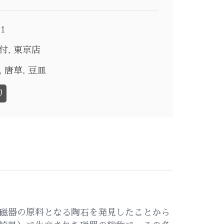
01
付
,
東京店
,
唐草
,
豆皿
り
磁器の原料となる陶石を発見したことから