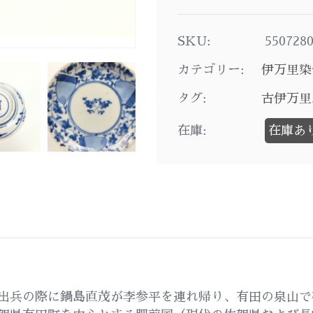
SKU:
550728
カテゴリー:
伊万里染
タグ:
古伊万里
在庫:
在庫あ
出兵の際に鍋島直茂が李参平を連れ帰り、有田の泉山で