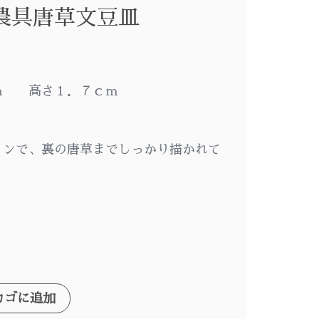
農具唐草文豆皿
ｍ 高さ１．７ｃｍ
インで、裏の唐草までしっかり描かれて
カゴに追加