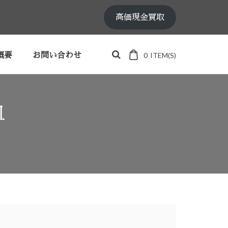
高価現金買取
0
ITEM(S)
概要
お問い合わせ
皿