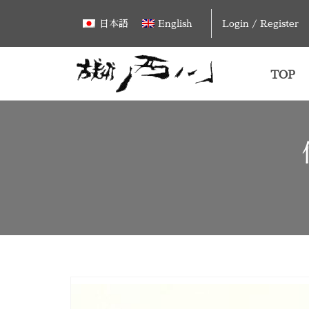
Skip
Login / Register
日本語
English
to
content
TOP