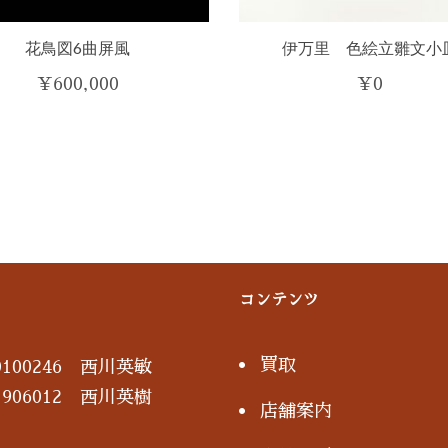
花鳥図6曲屏風
伊万里 色絵立雛文小
¥
600,000
¥
0
コンテンツ
買取
100246 西川英敏
906012 西川英樹
店舗案内