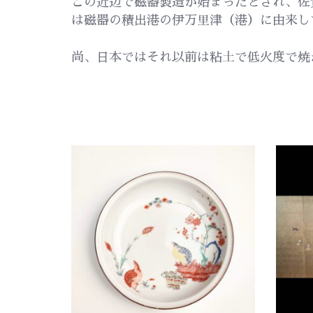
この近辺で磁器製造が始まったとされ、佐
は磁器の積出港の伊万里津（港）に由来し
尚、日本ではそれ以前は粘土で低火度で焼