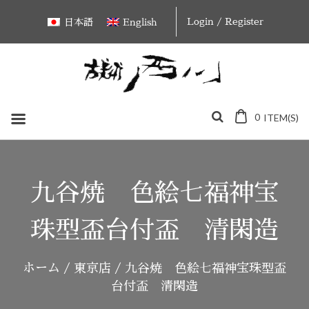
Skip
Login / Register
日本語
English
to
content
0
ITEM(S)
九谷焼 色絵七福神宝
珠型盃台付盃 清閑造
ホーム
/
東京店
/ 九谷焼 色絵七福神宝珠型盃
台付盃 清閑造