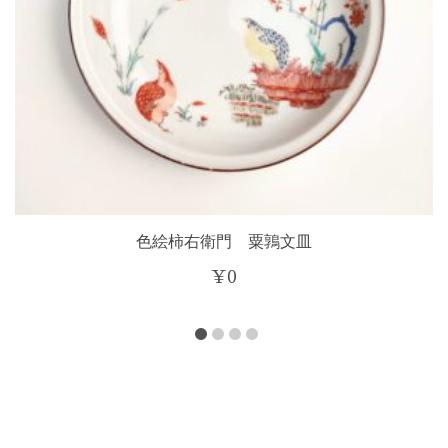
色絵柿右衛門 粟鶉文皿
¥
0