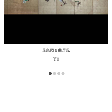
花鳥図６曲屏風
¥
0