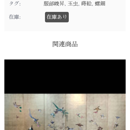
タグ:
服部峻昇
,
玉虫
,
蒔絵
,
螺鈿
在庫:
在庫あり
関連商品