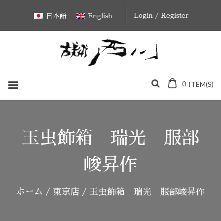
Skip
Login / Register
日本語
English
to
content
0
ITEM(S)
玉虫飾箱 瑞光 服部
峻昇作
ホーム
/
東京店
/ 玉虫飾箱 瑞光 服部峻昇作