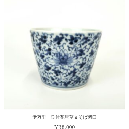
伊万里 染付花唐草文そば猪口
¥
38,000