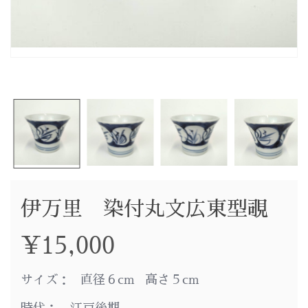
伊万里 染付丸文広東型覗
¥
15,000
サイズ： 直径６cm 高さ５cm