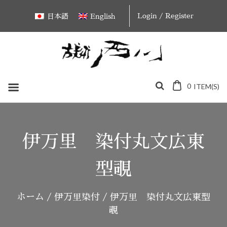
Skip
Login / Register
日本語
English
to
content
0
ITEM(S)
伊万里 染付丸文広東
型覗
ホーム
/
伊万里染付
/ 伊万里 染付丸文広東型
覗