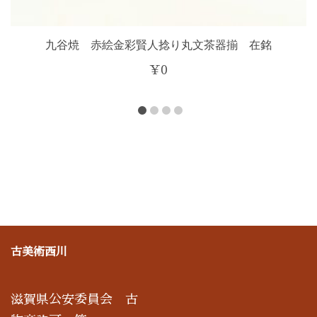
九谷焼 赤絵金彩賢人捻り丸文茶器揃 在銘
¥
0
古美術西川
滋賀県公安委員会 古