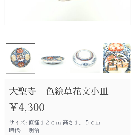
大聖寺 色絵草花文小皿
¥
4,300
サイズ: 直径１２ｃｍ 高さ１．５ｃｍ
時代: 明治