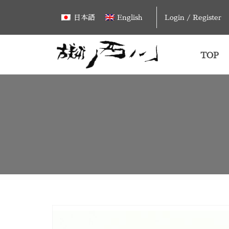
Skip
Login / Register
日本語
English
to
content
TOP