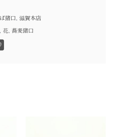
ば猪口
,
滋賀本店
,
花
,
蕎麦猪口
り