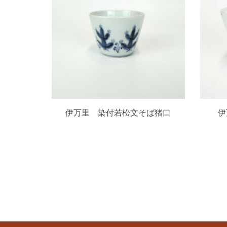
伊万里 染付若松文そば猪口
伊