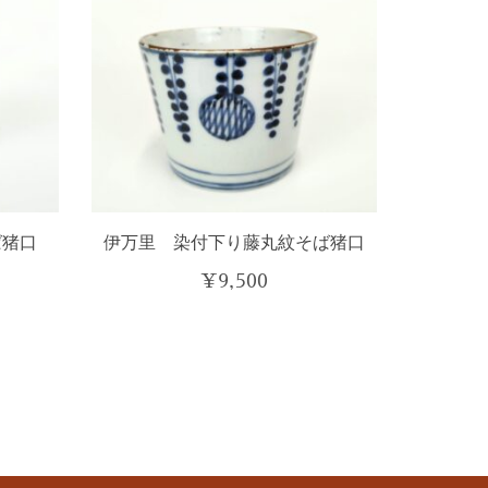
ば猪口
伊万里 染付下り藤丸紋そば猪口
¥
9,500