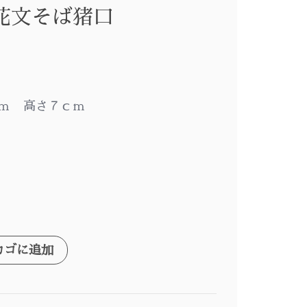
花文そば猪口
ｃｍ 高さ７ｃｍ
カゴに追加