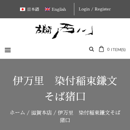
Skip
Login / Register
日本語
English
to
content
0
ITEM(S)
伊万里 染付稲束鎌文
そば猪口
ホーム
/
滋賀本店
/ 伊万里 染付稲束鎌文そば
猪口