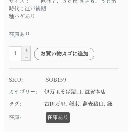
サイズ： 直径７．５ｃｍ 高さ６．５ｃｍ
時代：江戸後期
釉ハゲあり
在庫あり
お買い物カゴに追加
SKU:
SOB159
カテゴリー:
伊万里そば猪口
,
滋賀本店
タグ:
古伊万里
,
稲束
,
蕎麦猪口
,
鎌
在庫:
在庫あり