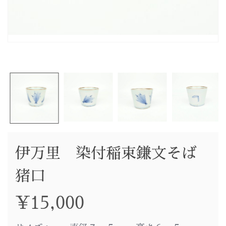
伊万里 染付稲束鎌文そば
猪口
¥
15,000