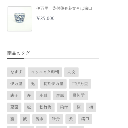
伊万里 染付蓮弁花文そば猪口
¥
25,000
商品のタグ
なます
コンニャク印判
丸文
伊万里
兎
初期伊万里
古伊万里
唐子
寿
小皿
屏風
幾何学
扇面
松
松竹梅
染付
桜
梅
棗
波
流水
牡丹
犬
猪口