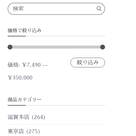
価格で絞り込み
絞り込み
最
最
価格:
¥7,490
—
低
高
¥350,000
価
価
商品カテゴリー
格
格
滋賀本店
(264)
東京店
(275)