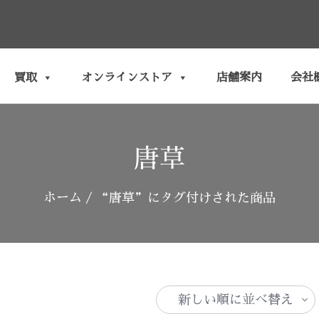
買取
オンラインストア
店舗案内
会社
唐草
ホーム
/ “唐草”にタグ付けされた商品
新
し