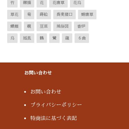
竹
線描
花
花唐草
花鳥
草花
菊
蒔絵
蕎麦猪口
蛸唐草
螺鈿
覗
豆皿
風俗図
香炉
鳥
鳳凰
鶴
鷺
龍
６曲
お問い合わせ
お問い合わせ
プライバシーポリシー
特商法に基づく表記