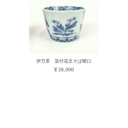
伊万里 染付花文そば猪口
¥
38,000