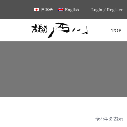
Skip
Login / Register
日本語
English
to
content
TOP
全4件を表示