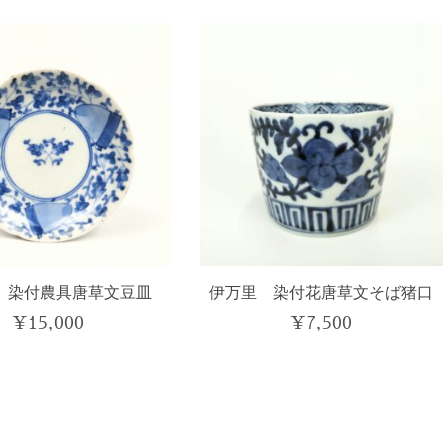
い
順
 染付農具唐草文豆皿
伊万里 染付花唐草文そば猪口
¥
15,000
¥
7,500