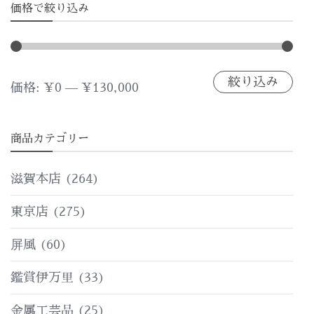
価格で絞り込み
絞り込み
最
最
価格:
¥0
—
¥130,000
低
高
商品カテゴリー
価
価
格
格
滋賀本店
(264)
東京店
(275)
屏風
(60)
鑑賞伊万里
(33)
金属工芸品
(25)