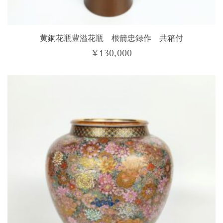
黄銅花瓶豊溢花瓶 根箭忠録作 共箱付
¥
130,000