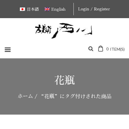
Skip
Login / Register
日本語
English
to
content
0
ITEM(S)
花瓶
ホーム
/ “花瓶”にタグ付けされた商品