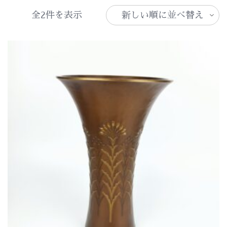
新
全2件を表示
し
い
順