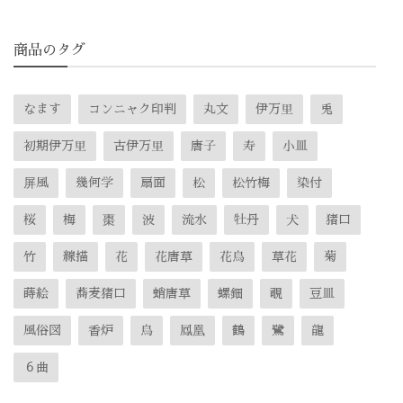
商品のタグ
なます
コンニャク印判
丸文
伊万里
兎
初期伊万里
古伊万里
唐子
寿
小皿
屏風
幾何学
扇面
松
松竹梅
染付
桜
梅
棗
波
流水
牡丹
犬
猪口
竹
線描
花
花唐草
花鳥
草花
菊
蒔絵
蕎麦猪口
蛸唐草
螺鈿
覗
豆皿
風俗図
香炉
鳥
鳳凰
鶴
鷺
龍
６曲